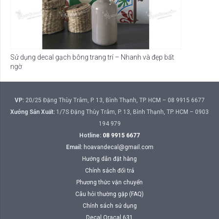
Sử dụng decal gạch bông trang trí – Nhanh và đẹp bất
ngờ
VP:
20/25 Đặng Thùy Trâm, P. 13, Bình Thạnh, TP. HCM – 08 9915 6677
Xưởng Sản Xuất:
1/7S Đặng Thùy Trâm, P. 13, Bình Thạnh, TP. HCM – 0903
194 979
Hotline:
08 9915 6677
Email:
hoavandecal@gmail.com
Hướng dẫn đặt hàng
Chính sách đổi trả
Phương thức vận chuyển
Câu hỏi thường gặp (FAQ)
Chính sách sử dụng
Decal Oracal 631