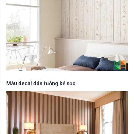
Mẫu decal dán tường kẻ sọc