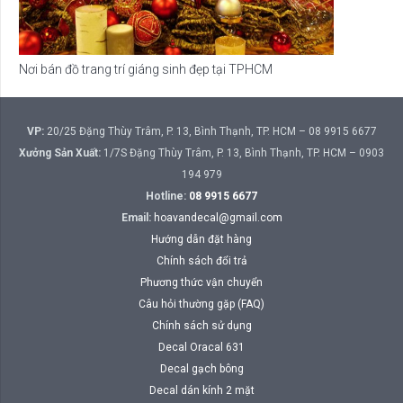
Nơi bán đồ trang trí giáng sinh đẹp tại TPHCM
VP:
20/25 Đặng Thùy Trâm, P. 13, Bình Thạnh, TP. HCM – 08 9915 6677
Xưởng Sản Xuất:
1/7S Đặng Thùy Trâm, P. 13, Bình Thạnh, TP. HCM – 0903
194 979
Hotline:
08 9915 6677
Email:
hoavandecal@gmail.com
Hướng dẫn đặt hàng
Chính sách đổi trả
Phương thức vận chuyển
Câu hỏi thường gặp (FAQ)
Chính sách sử dụng
Decal Oracal 631
Decal gạch bông
Decal dán kính 2 mặt