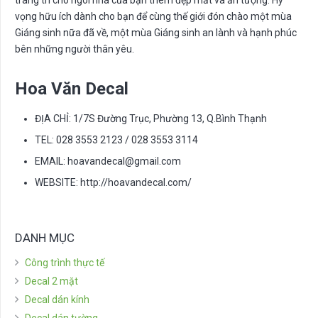
trang trí cho ngôi nhà của bạn thêm đẹp mắt và ấn tượng. Hy
vọng hữu ích dành cho bạn để cùng thế giới đón chào một mùa
Giáng sinh nữa đã về, một mùa Giáng sinh an lành và hạnh phúc
bên những người thân yêu.
Hoa Văn Decal
ĐỊA CHỈ: 1/7S Đường Trục, Phường 13, Q.Bình Thạnh
TEL: 028 3553 2123 / 028 3553 3114
EMAIL:
hoavandecal@gmail.com
WEBSITE: http://hoavandecal.com/
DANH MỤC
Công trình thực tế
Decal 2 mặt
Decal dán kính
Decal dán tường