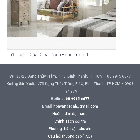
Chất Lượng Của Decal Gạch Bông Trong Trang Trí
VP:
20/25 Đặng Thùy Trâm, P. 13, Bình Thạnh, TP. HCM – 08 9915 6677
Xưởng Sản Xuất:
1/7S Đặng Thùy Trâm, P. 13, Bình Thạnh, TP. HCM – 0903
194 979
Hotline:
08 9915 6677
Email:
hoavandecal@gmail.com
Hướng dẫn đặt hàng
Chính sách đổi trả
Phương thức vận chuyển
Câu hỏi thường gặp (FAQ)