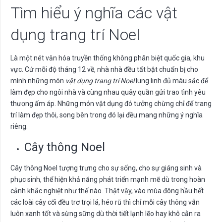
Tìm hiểu ý nghĩa các vật
dụng trang trí Noel
Là một nét văn hóa truyền thống không phân biệt quốc gia, khu
vực. Cứ mỗi độ tháng 12 về, nhà nhà đều tất bật chuẩn bị cho
mình những món
vật dụng trang trí Noel
lung linh đủ màu sắc để
làm đẹp cho ngôi nhà và cùng nhau quây quần gửi trao tình yêu
thương ấm áp. Những món vật dụng đó tưởng chừng chỉ để trang
trí làm đẹp thôi, song bên trong đó lại đều mang những ý nghĩa
riêng.
Cây thông Noel
Cây thông Noel tượng trưng cho sự sống, cho sự giáng sinh và
phục sinh, thể hiện khả năng phát triển mạnh mẽ dù trong hoàn
cảnh khắc nghiệt như thế nào. Thật vậy, vào mùa đông hầu hết
các loài cây cối đều trơ trọi lá, héo rũ thì chỉ mỗi cây thông vẫn
luôn xanh tốt và sừng sững dù thời tiết lạnh lẽo hay khô cằn ra