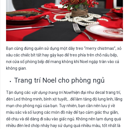
Bạn cũng đừng quên sử dụng một dây treo “merry chistmas”, xỏ
xâu các chiếc bít tất hay gậy kẹo để treo phía trên chỗ nấu bếp,
nơi cửa sổ phòng bếp để mang không khí Noel ngập tràn vào cả
không gian.
Trang trí Noel cho phòng ngủ
Tận dụng các
vật dụng trang trí Noel
hiện đại như decal trang trí,
đèn Led thông minh, bình xịt tuyết,…để làm tăng độ lung linh, lãng
mạn cho phòng ngủ của bạn. Tuy nhiên, bạn cần nên lưu ý về
màu sắc và số lượng các món đồ này để tạo cảm giác thư giãn,
dễ chịu và dễ dàng đi sâu vào giấc ngủ. Không nên lạm dụng quá
nhiều đèn led chớp nháy hay sử dụng quá nhiều màu, tốt nhất là