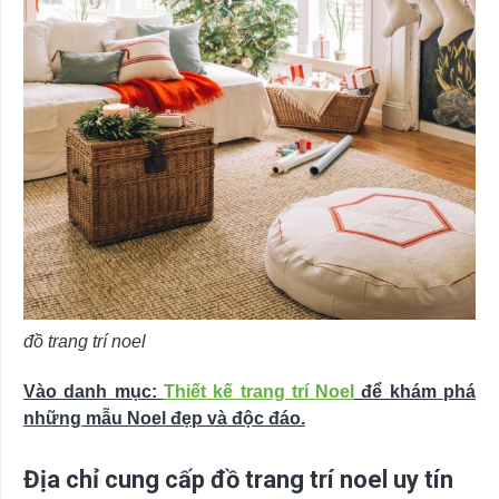
đồ trang trí noel
Vào danh mục:
Thiết kế trang trí Noel
để khám phá
những mẫu Noel đẹp và độc đáo.
Địa chỉ cung cấp đồ trang trí noel uy tín