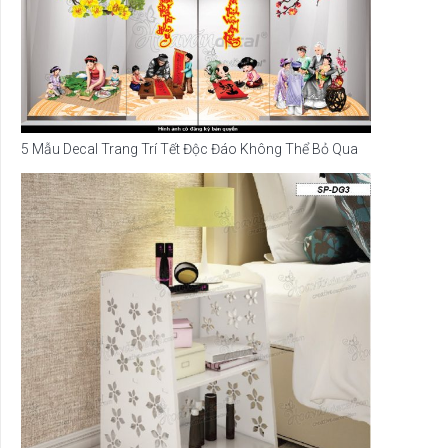
5 Mẫu Decal Trang Trí Tết Độc Đáo Không Thể Bỏ Qua