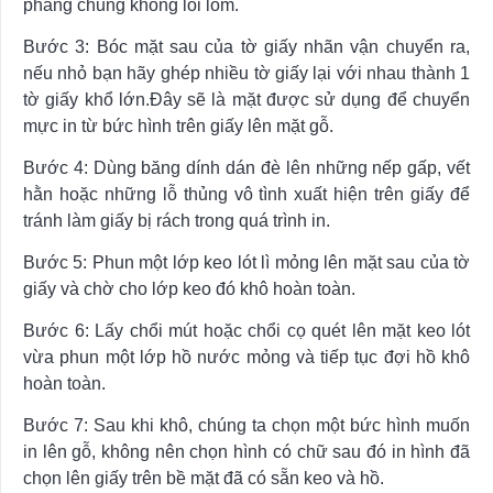
phẳng chung không lồi lõm.
Bước 3: Bóc mặt sau của tờ giấy nhãn vận chuyển ra,
nếu nhỏ bạn hãy ghép nhiều tờ giấy lại với nhau thành 1
tờ giấy khổ lớn.Đây sẽ là mặt được sử dụng để chuyển
mực in từ bức hình trên giấy lên mặt gỗ.
Bước 4: Dùng băng dính dán đè lên những nếp gấp, vết
hằn hoặc những lỗ thủng vô tình xuất hiện trên giấy để
tránh làm giấy bị rách trong quá trình in.
Bước 5: Phun một lớp keo lót lì mỏng lên mặt sau của tờ
giấy và chờ cho lớp keo đó khô hoàn toàn.
Bước 6: Lấy chổi mút hoặc chổi cọ quét lên mặt keo lót
vừa phun một lớp hồ nước mỏng và tiếp tục đợi hồ khô
hoàn toàn.
Bước 7: Sau khi khô, chúng ta chọn một bức hình muốn
in lên gỗ, không nên chọn hình có chữ sau đó in hình đã
chọn lên giấy trên bề mặt đã có sẵn keo và hồ.