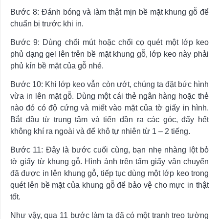
Bước 8: Đánh bóng và làm thật mịn bề mặt khung gỗ để
chuẩn bị trước khi in.
Bước 9: Dùng chổi mút hoặc chổi cọ quét một lớp keo
phủ dạng gel lên trên bề mặt khung gỗ, lớp keo này phải
phủ kín bề mặt của gỗ nhé.
Bước 10: Khi lớp keo vẫn còn ướt, chúng ta đặt bức hình
vừa in lên mặt gỗ. Dùng một cái thẻ ngân hàng hoặc thẻ
nào đó có độ cứng và miết vào mặt của tờ giấy in hình.
Bắt đầu từ trung tâm và tiến dần ra các góc, đẩy hết
không khí ra ngoài và để khô tự nhiên từ 1 – 2 tiếng.
Bước 11: Đây là bước cuối cùng, bạn nhẹ nhàng lột bỏ
tờ giấy từ khung gỗ. Hình ảnh trên tấm giấy vận chuyển
đã được in lên khung gỗ, tiếp tục dùng một lớp keo trong
quét lên bề mặt của khung gỗ để bảo vệ cho mực in thật
tốt.
Như vậy, qua 11 bước làm ta đã có một tranh treo tường