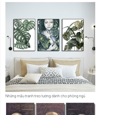
Những mẫu tranh treo tường dành cho phòng ngủ