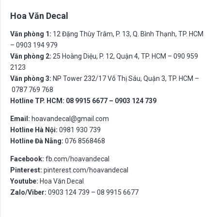
Hoa Văn Decal
Văn phòng 1:
12 Đặng Thùy Trâm, P. 13, Q. Bình Thạnh, TP. HCM
– 0903 194 979
Văn phòng 2:
25 Hoàng Diệu, P. 12, Quận 4, TP. HCM – 090 959
2123
Văn phòng 3:
NP Tower 232/17 Võ Thị Sáu, Quận 3, TP. HCM –
0787 769 768
Hotline TP. HCM: 08 9915 6677 – 0903 124 739
Email:
hoavandecal@gmail.com
Hotline Hà Nội:
0981 930 739
Hotline Đà Nẵng:
076 8568468
Facebook:
fb.com/hoavandecal
Pinterest:
pinterest.com/hoavandecal
Youtube:
Hoa Văn Decal
Zalo/Viber:
0903 124 739 – 08 9915 6677