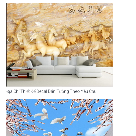
Địa Chỉ Thiết Kế Decal Dán Tường Theo Yêu Cầu