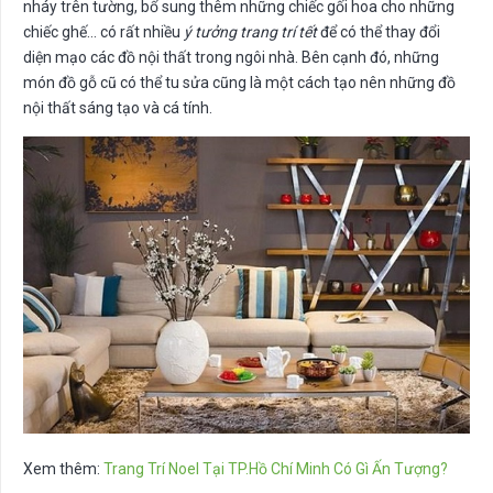
nháy trên tường, bổ sung thêm những chiếc gối hoa cho những
chiếc ghế… có rất nhiều
ý tưởng trang trí tết
để có thể thay đổi
diện mạo các đồ nội thất trong ngôi nhà. Bên cạnh đó, những
món đồ gỗ cũ có thể tu sửa cũng là một cách tạo nên những đồ
nội thất sáng tạo và cá tính.
Xem thêm:
Trang Trí Noel Tại TP.Hồ Chí Minh Có Gì Ấn Tượng?