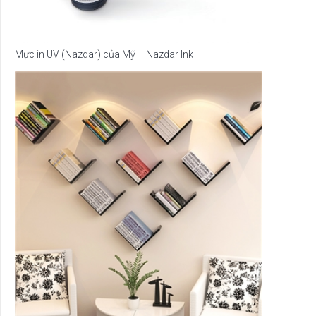
Mực in UV (Nazdar) của Mỹ – Nazdar Ink