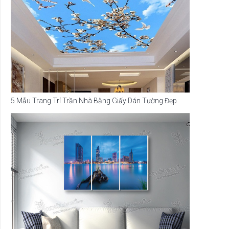
5 Mẫu Trang Trí Trần Nhà Bằng Giấy Dán Tường Đẹp