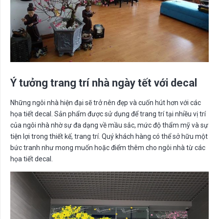
Ý tưởng trang trí nhà ngày tết với decal
Những ngôi nhà hiện đại sẽ trở nên đẹp và cuốn hút hơn với các
họa tiết decal. Sản phẩm được sử dụng để trang trí tại nhiều vị trí
của ngôi nhà nhờ sự đa dạng về mầu sắc, mức độ thẩm mỹ và sự
tiện lợi trong thiết kế, trang trí. Quý khách hàng có thể sở hữu một
bức tranh như mong muốn hoặc điểm thêm cho ngôi nhà từ các
họa tiết decal.