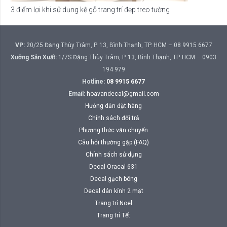
3 điểm lợi khi sử dụng kệ gỗ trang trí đẹp treo tường
VP:
20/25 Đặng Thùy Trâm, P. 13, Bình Thạnh, TP. HCM – 08 9915 6677
Xưởng Sản Xuất:
1/7S Đặng Thùy Trâm, P. 13, Bình Thạnh, TP. HCM – 0903
194 979
Hotline:
08 9915 6677
Email:
hoavandecal@gmail.com
Hướng dẫn đặt hàng
Chính sách đổi trả
Phương thức vận chuyển
Câu hỏi thường gặp (FAQ)
Chính sách sử dụng
Decal Oracal 631
Decal gạch bông
Decal dán kính 2 mặt
Trang trí Noel
Trang trí Tết