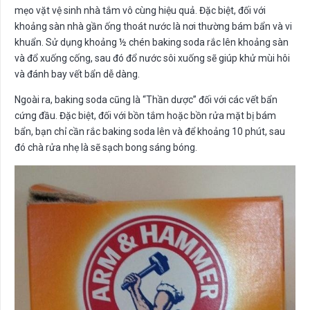
mẹo vặt vệ sinh nhà tắm vô cùng hiệu quả. Đặc biệt, đối với
khoảng sàn nhà gần ống thoát nước là nơi thường bám bẩn và vi
khuẩn. Sử dụng khoảng ½ chén baking soda rắc lên khoảng sàn
và đổ xuống cống, sau đó đổ nước sôi xuống sẽ giúp khử mùi hôi
và đánh bay vết bẩn dễ dàng.
Ngoài ra, baking soda cũng là “Thần dược” đối với các vết bẩn
cứng đầu. Đặc biệt, đối với bồn tắm hoặc bồn rửa mặt bị bám
bẩn, bạn chỉ cần rắc baking soda lên và để khoảng 10 phút, sau
đó chà rửa nhẹ là sẽ sạch bong sáng bóng.