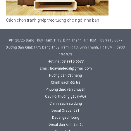
Cách chọn tranh ghép treo tường cho ngôi nhà bạn
VP:
20/25 Đặng Thùy Trâm, P. 13, Bình Thạnh, TP. HCM – 08 9915 6677
Xưởng Sản Xuất:
1/7S Đặng Thùy Trâm, P. 13, Bình Thạnh, TP. HCM – 0903
194 979
Hotline:
08 9915 6677
Email:
hoavandecal@gmail.com
Hướng dẫn đặt hàng
Chính sách đổi trả
Phương thức vận chuyển
Câu hỏi thường gặp (FAQ)
Chính sách sử dụng
Decal Oracal 631
Decal gạch bông
Decal dán kính 2 mặt