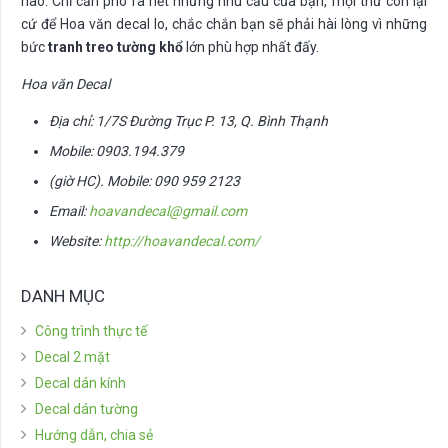
nào. Chỉ cần phô ra hết những nhu cầu của bạn, mọi thứ còn lại
cứ để Hoa văn decal lo, chắc chắn bạn sẽ phải hài lòng vì những
bức
tranh treo tường khổ
lớn phù hợp nhất đấy.
Hoa văn Decal
Địa chỉ: 1/7S Đường Trục P. 13, Q. Bình Thạnh
Mobile: 0903.194.379
(giờ HC). Mobile: 090 959 2123
Email:
hoavandecal@gmail.com
Website:
http://hoavandecal.com/
DANH MỤC
Công trình thực tế
Decal 2 mặt
Decal dán kính
Decal dán tường
Hướng dẫn, chia sẻ