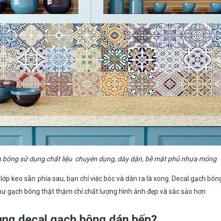
h bông sử dụng chất liệu chuyên dụng, dày dặn, bề mặt phủ nhựa mỏng
ớp keo sẵn phía sau, bạn chỉ việc bóc và dán ra là xong. Decal gạch bô
hư gạch bông thật thậm chí chất lượng hình ảnh đẹp và sắc sảo hơn
ụng decal gạch bông dán bếp?