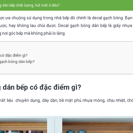
 dán bếp chất lượng, hút mắt ở đâu?
ợc ưa chuộng sử dụng trong nhà bếp đó chính là decal gạch bông. Bạn 
ược, hay không lau chùi được. Decal gạch bông dán bếp là giấy nhự
 nơi góc bếp mà không phải lo lắng.
có đặc điểm gì?
 gạch bông dán bếp?
 dán bếp có đặc điểm gì?
ất liệu chuyên dụng, dày dặn, bề mặt phủ nhựa mỏng, chịu nhiệt, ch