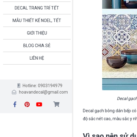
DECAL TRANG TRÍ TẾT
MẪU THIẾT KẾ NOEL, TẾT
GIỚI THIỆU
BLOG CHIA SẺ
LIÊN HỆ
Hotline: 0903194979
hoavandecal@gmail.com
Decal gạc
Decal gạch bông dán bếp có l
độ
sắc nét cao, màu sắc y n
Vì sao nên sử d