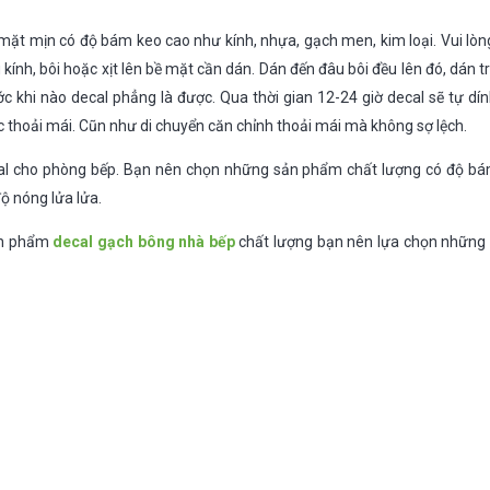
ề mặt mịn có độ bám keo cao như kính, nhựa, gạch men, kim loại. Vui lò
kính, bôi hoặc xịt lên bề mặt cần dán. Dán đến đâu bôi đều lên đó, dán t
 khi nào decal phẳng là được. Qua thời gian 12-24 giờ decal sẽ tự dín
c thoải mái. Cũn như di chuyển căn chỉnh thoải mái mà không sợ lệch.
cal cho phòng bếp. Bạn nên chọn những sản phẩm chất lượng có độ bá
độ nóng lửa lửa.
ản phẩm
decal gạch bông nhà bếp
chất lượng bạn nên lựa chọn những 