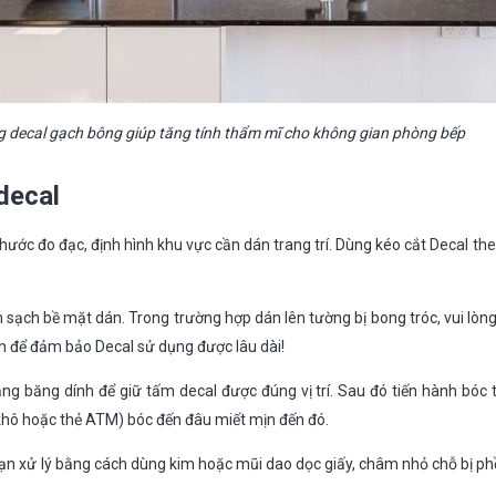
 decal gạch bông giúp tăng tính thẩm mĩ cho không gian phòng bếp
decal
ước đo đạc, định hình khu vực cần dán trang trí. Dùng kéo cắt Decal th
 sạch bề mặt dán. Trong trường hợp dán lên tường bị bong tróc, vui lòng
n để đảm bảo Decal sử dụng được lâu dài!
ng băng dính để giữ tấm decal được đúng vị trí. Sau đó tiến hành bóc từ
 khô hoặc thẻ ATM) bóc đến đâu miết mịn đến đó.
bạn xử lý bằng cách dùng kim hoặc mũi dao dọc giấy, châm nhỏ chỗ bị phồ