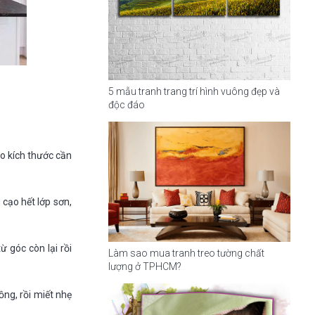
5 mẫu tranh trang trí hình vuông đẹp và
độc đáo
eo kích thước cần
 cạo hết lớp sơn,
 góc còn lại rồi
Làm sao mua tranh treo tường chất
lượng ở TPHCM?
ng, rồi miết nhẹ