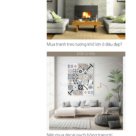
Mua tranh treo tường khổ lớn ở đâu đẹp?
Nên mua decal gạch bông trang trí