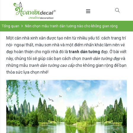
Tổng quan
Nên chọn mẫu tranh dán tường nào cho không gian rộng
Một căn nhà xinh xắn được tạo nên từ nhiều yếu tố: cách trang trí
nội- ngoại thất, màu sơn nhà và một điểm nhấn khác làm nên vẻ
đẹp hoàn thiện cho ngôi nhà đó là
tranh dán tường
đẹp. Ở bài viết
này, chúng tôi sẽ giúp các bạn cách chọn
tranh dán tường đẹp
và
những mẫu
tranh dán tường cao cấp
cho không gian rộng để bạn
thỏa sức lựa chọn nhé!