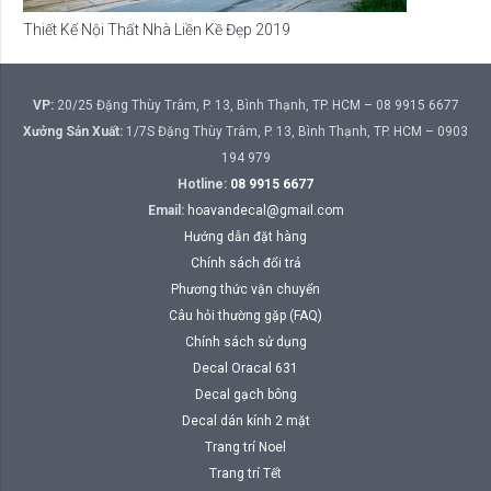
Thiết Kế Nội Thất Nhà Liền Kề Đẹp 2019
VP:
20/25 Đặng Thùy Trâm, P. 13, Bình Thạnh, TP. HCM – 08 9915 6677
Xưởng Sản Xuất:
1/7S Đặng Thùy Trâm, P. 13, Bình Thạnh, TP. HCM – 0903
194 979
Hotline:
08 9915 6677
Email:
hoavandecal@gmail.com
Hướng dẫn đặt hàng
Chính sách đổi trả
Phương thức vận chuyển
Câu hỏi thường gặp (FAQ)
Chính sách sử dụng
Decal Oracal 631
Decal gạch bông
Decal dán kính 2 mặt
Trang trí Noel
Trang trí Tết