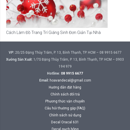
Cách Làm Đồ Trang Trí Giáng Sinh Đơn Giản Tại Nhà
VP:
20/25 Đặng Thùy Trâm, P. 13, Bình Thạnh, TP. HCM – 08 9915 6677
Xưởng Sản Xuất:
1/7S Đặng Thùy Trâm, P. 13, Bình Thạnh, TP. HCM – 0903
194 979
Hotline:
08 9915 6677
Email:
hoavandecal@gmail.com
Hướng dẫn đặt hàng
Chính sách đổi trả
Phương thức vận chuyển
Câu hỏi thường gặp (FAQ)
Chính sách sử dụng
Decal Oracal 631
Decal gạch bông