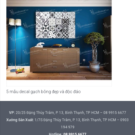
5 mẫu decal gạch bông đẹp và độc đáo
VP:
20/25 Đặng Thùy Trâm, P. 13, Bình Thạnh, TP. HCM – 08 9915 6677
Xưởng Sản Xuất:
1/7S Đặng Thùy Trâm, P. 13, Bình Thạnh, TP. HCM – 0903
194 979
Hotline:
08 9915 6677