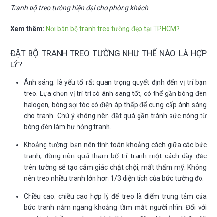
Tranh bộ treo tường hiện đại cho phòng khách
Xem thêm:
Nơi bán bộ tranh treo tường đẹp tại TPHCM?
ĐẶT BỘ TRANH TREO TƯỜNG NHƯ THẾ NÀO LÀ HỢP
LÝ?
Ánh sáng: là yếu tố rất quan trọng quyết định đến vị trí bạn
treo. Lựa chọn vị trí trí có ánh sang tốt, có thể gần bóng đèn
halogen, bóng sợi tóc có điện áp thấp để cung cấp ánh sáng
cho tranh. Chú ý không nên đặt quá gần tránh sức nóng từ
bóng đèn làm hư hỏng tranh.
Khoảng tường: bạn nên tính toán khoảng cách giữa các bức
tranh, đừng nên quá tham bố trí tranh một cách dày đặc
trên tường sẽ tạo cảm giác chật chội, mất thẩm mỹ. Không
nên treo nhiều tranh lớn hơn 1/3 diện tích của bức tường đó.
Chiều cao: chiều cao hợp lý để treo là điểm trung tâm của
bức tranh nằm ngang khoảng tầm mắt người nhìn. Đối với