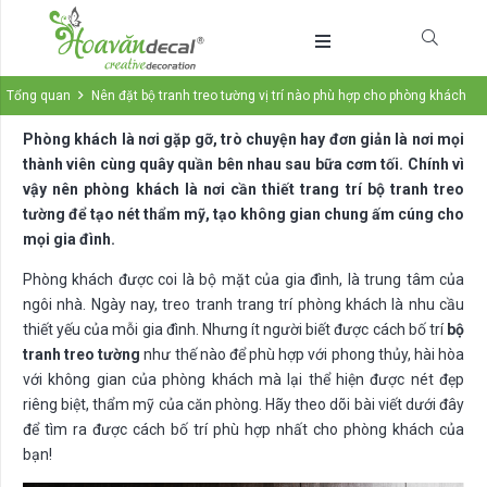
Tổng quan
Nên đặt bộ tranh treo tường vị trí nào phù hợp cho phòng khách
Phòng khách là nơi gặp gỡ, trò chuyện hay đơn giản là nơi mọi
thành viên cùng quây quần bên nhau sau bữa cơm tối. Chính vì
vậy nên phòng khách là nơi cần thiết trang trí bộ tranh treo
tường để tạo nét thẩm mỹ, tạo không gian chung ấm cúng cho
mọi gia đình.
Phòng khách được coi là bộ mặt của gia đình, là trung tâm của
ngôi nhà. Ngày nay, treo tranh trang trí phòng khách là nhu cầu
thiết yếu của mỗi gia đình. Nhưng ít người biết được cách bố trí
bộ
tranh treo tường
như thế nào để phù hợp với phong thủy, hài hòa
với không gian của phòng khách mà lại thể hiện được nét đẹp
riêng biệt, thẩm mỹ của căn phòng. Hãy theo dõi bài viết dưới đây
để tìm ra được cách bố trí phù hợp nhất cho phòng khách của
bạn!