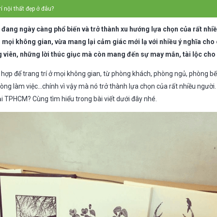
rí nội thất đẹp ở đâu?
p đang ngày càng phổ biến và trở thành xu hướng lựa chọn của rất nhiề
g mọi không gian, vừa mang lại cảm giác mới lạ với nhiều ý nghĩa cho
g viên, những lời thúc giục mà còn mang đến sự may mắn, tài lộc cho 
hợp để trang trí ở mọi không gian, từ phòng khách, phòng ngủ, phòng bế
òng làm việc…chính vì vậy mà nó trở thành lựa chọn của rất nhiều người.
 tại TPHCM? Cùng tìm hiểu trong bài viết dưới đây nhé.