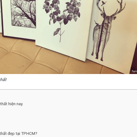
thất
 thất hiện nay.
i thất đẹp tại TPHCM?