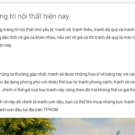
ng trí nội thất hiện nay.
g trang trí nội thất chủ yếu là: tranh vẽ, tranh thêu, tranh đá quý và tranh 
đặc tính và giá cả khác nhau, nếu xét về giá cả thì tranh đá quý là mắc n
iện nay.
 chúng ta thường gặp nhất, tranh sẽ được những họa sĩ vẽ bằng tay với c
c đa dạng phong phú với nhiều thể loại từ tranh phong cảnh, tranh về co
chính vì thế giá của loại tranh này cũng theo đó mà không thể có giá th
h vẽ này đó chính là tranh sơn dầu, bạn có thể tìm mua những bức tranh 
anh sơn dầu tại địa bàn TPHCM.