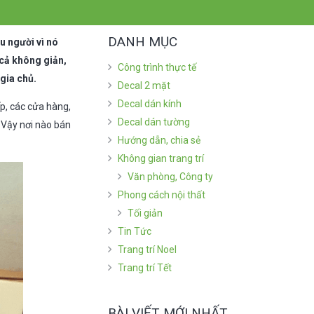
DANH MỤC
u người vì nó
 cả không giản,
Công trình thực tế
gia chủ.
Decal 2 mặt
Decal dán kính
p, các cửa hàng,
Decal dán tường
 Vậy nơi nào bán
Hướng dẫn, chia sẻ
Không gian trang trí
Văn phòng, Công ty
Phong cách nội thất
Tối giản
Tin Tức
Trang trí Noel
Trang trí Tết
BÀI VIẾT MỚI NHẤT