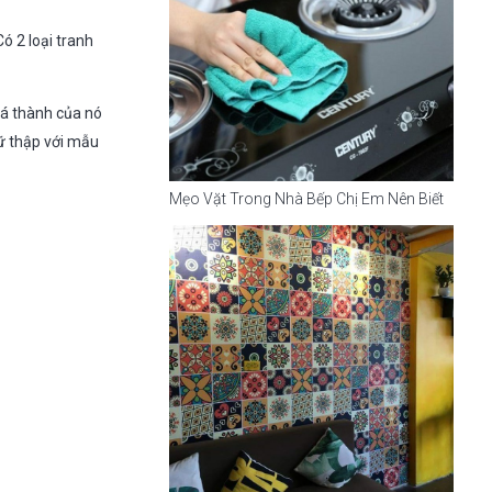
ó 2 loại tranh
giá thành của nó
ữ thập với mẫu
Mẹo Vặt Trong Nhà Bếp Chị Em Nên Biết