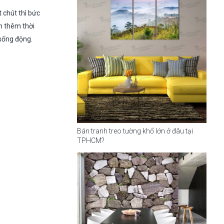
t chút thì bức
ốn thêm thời
 sống động.
Bán tranh treo tường khổ lớn ở đâu tại
TPHCM?