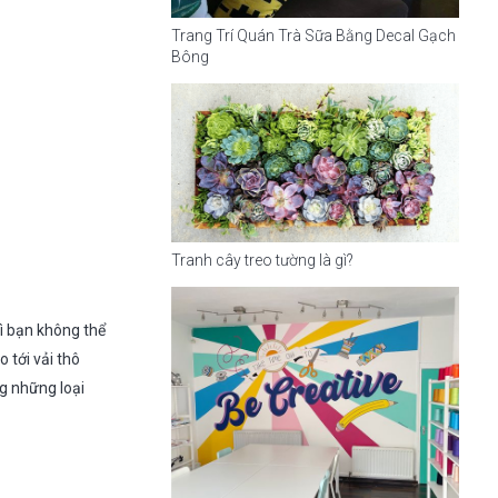
Trang Trí Quán Trà Sữa Bằng Decal Gạch
Bông
Tranh cây treo tường là gì?
hì bạn không thể
 tới vải thô
ng những loại