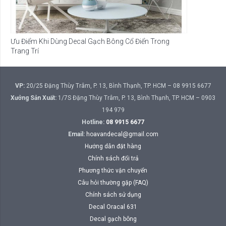
Ưu Điểm Khi Dùng Decal Gạch Bông Cổ Điển Trong
Trang Trí
VP:
20/25 Đặng Thùy Trâm, P. 13, Bình Thạnh, TP. HCM – 08 9915 6677
Xưởng Sản Xuất:
1/7S Đặng Thùy Trâm, P. 13, Bình Thạnh, TP. HCM – 0903
194 979
Hotline:
08 9915 6677
Email:
hoavandecal@gmail.com
Hướng dẫn đặt hàng
Chính sách đổi trả
Phương thức vận chuyển
Câu hỏi thường gặp (FAQ)
Chính sách sử dụng
Decal Oracal 631
Decal gạch bông