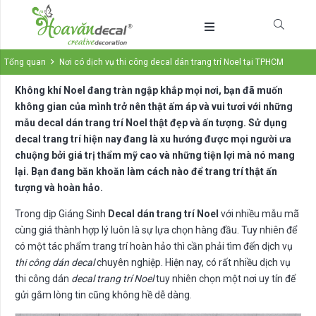
Tổng quan
Nơi có dịch vụ thi công decal dán trang trí Noel tại TPHCM
Không khí Noel đang tràn ngập khắp mọi nơi, bạn đã muốn
không gian của mình trở nên thật ấm áp và vui tươi với những
mẫu decal dán trang trí Noel thật đẹp và ấn tượng. Sử dụng
decal trang trí hiện nay đang là xu hướng được mọi người ưa
chuộng bởi giá trị thẩm mỹ cao và những tiện lợi mà nó mang
lại. Bạn đang băn khoăn làm cách nào để trang trí thật ấn
tượng và hoàn hảo.
Trong dịp Giáng Sinh
Decal dán trang trí Noel
với nhiều mẫu mã
cùng giá thành hợp lý luôn là sự lựa chọn hàng đầu. Tuy nhiên để
có một tác phẩm trang trí hoàn hảo thì cần phải tìm đến dịch vụ
thi công dán decal
chuyên nghiệp. Hiện nay, có rất nhiều dịch vụ
thi công dán
decal trang trí Noel
tuy nhiên chọn một nơi uy tín để
gửi gắm lòng tin cũng không hề dễ dàng.