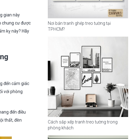
ng gian này
ch chung cư được
Nơi bán tranh ghép treo tường tại
TPHCM?
cấm kỵ này? Hãy
ợng
ng đến cảm giác
ối với phòng
mang đến điều
ội thất, đèn
Cách sắp xếp tranh treo tường trong
phòng khách