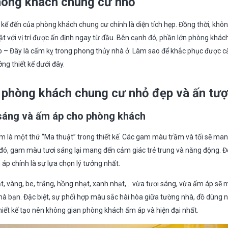
hòng khách chung cư nhỏ
kể đến của phòng khách chung cư chính là diện tích hẹp. Đồng thời, khô
t với vị trí được ấn định ngay từ đầu. Bên cạnh đó, phần lớn phòng khá
 bếp – Đây là cấm kỵ trong phong thủy nhà ở. Làm sao để khắc phục được 
g thiết kế dưới đây.
ế phòng khách chung cư nhỏ đẹp và ấn tư
áng và ấm áp cho phòng khách
m là một thứ “Ma thuật” trong thiết kế. Các gam màu trầm và tối sẽ ma
i đó, gam màu tươi sáng lại mang đến cảm giác trẻ trung và năng động. Đ
 chính là sự lựa chọn lý tưởng nhất.
 vàng, be, trắng, hồng nhạt, xanh nhạt,… vừa tươi sáng, vừa ấm áp sẽ 
à bạn. Đặc biệt, sự phối hợp màu sắc hài hòa giữa tường nhà, đồ dùng n
 thiết kế tạo nên không gian phòng khách ấm áp và hiện đại nhất.