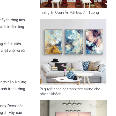
Trang Trí Quán Ăn Vặt Đẹp Ấn Tượng
 này thường tích
an trở nên rộng
ng khách diện
chật chội và rối
g hơn hẳn. Những
ranh treo tường
Bí quyết chọn bộ tranh treo tường cho
phòng khách
 nay. Decal dán
 chỉ vậy, các