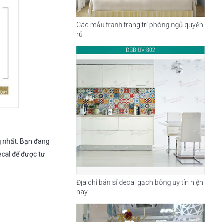
Các mẫu tranh trang trí phòng ngủ quyến
rủ
 nhất. Bạn đang
ecal để được tư
Địa chỉ bán sỉ decal gạch bông uy tín hiện
nay