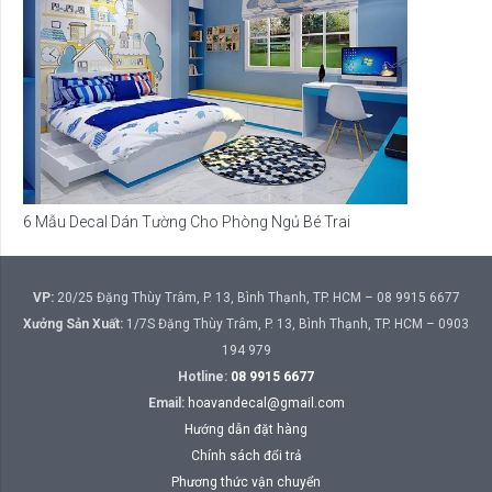
6 Mẫu Decal Dán Tường Cho Phòng Ngủ Bé Trai
VP:
20/25 Đặng Thùy Trâm, P. 13, Bình Thạnh, TP. HCM – 08 9915 6677
Xưởng Sản Xuất:
1/7S Đặng Thùy Trâm, P. 13, Bình Thạnh, TP. HCM – 0903
194 979
Hotline:
08 9915 6677
Email:
hoavandecal@gmail.com
Hướng dẫn đặt hàng
Chính sách đổi trả
Phương thức vận chuyển