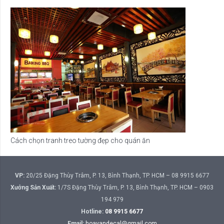
Cách chọn tranh treo tường đẹp cho quán ăn
VP:
20/25 Đặng Thùy Trâm, P. 13, Bình Thạnh, TP. HCM – 08 9915 6677
Xưởng Sản Xuất:
1/7S Đặng Thùy Trâm, P. 13, Bình Thạnh, TP. HCM – 0903
194 979
Hotline:
08 9915 6677
Email:
hoavandecal@gmail.com