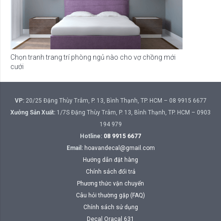
Chọn tranh trang trí phòng ngủ nào cho vợ chồng mới
cưới
VP:
20/25 Đặng Thùy Trâm, P. 13, Bình Thạnh, TP. HCM – 08 9915 6677
Xưởng Sản Xuất:
1/7S Đặng Thùy Trâm, P. 13, Bình Thạnh, TP. HCM – 0903
194 979
Hotline:
08 9915 6677
Email:
hoavandecal@gmail.com
Hướng dẫn đặt hàng
Chính sách đổi trả
Phương thức vận chuyển
Câu hỏi thường gặp (FAQ)
Chính sách sử dụng
Decal Oracal 631