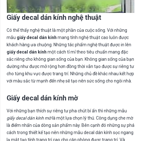
Giấy decal dán kính nghệ thuật
Có thể thấy nghệ thuật là một phần của cuộc sống. Với những
mẫu
giấy decal dán kính
mang tính nghệ thuật cao luôn được
khách hàng ưa chuộng. Những tác phẩm nghệ thuật được in lên
giấy decal dán kính
một cách tỉ mỉ theo tiêu chuẩn mang đặc
sắc riêng cho không gian sống của bạn. Không gian sống của bạn
dường như được mở rộng hơn đồng thời vẫn tạo được sự riêng tư
cho từng khu vực được trang trí. Những chủ đề khác nhau kết hợp
với màu sắc từ mạnh đến nhẹ sẽ tạo nên sức sống cho ngôi nhà.
Giấy decal dán kính mờ
Với những bạn thích sự riêng tư pha chút bí ẩn thì những mẫu
giấy decal dán kính mờ
là một lựa chọn lý thú. Công dụng che mờ
là điểm nhấn của dòng sản phẩm này. Bên cạnh đó những sự phá
cách trong thiết kế tạo nên những mẫu decal dán kính sọc ngang
lạ mắt tạo tính trang trí cao cho căn phòng được trang trí. Và