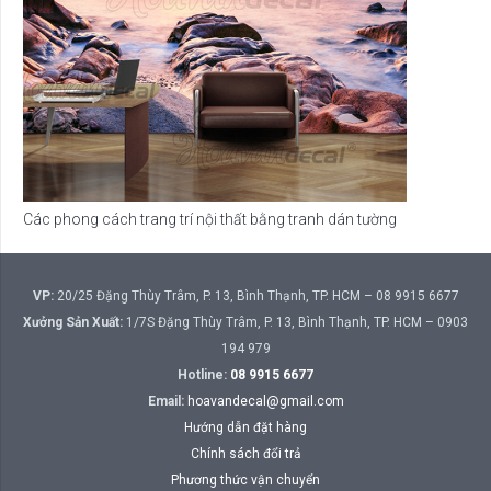
Các phong cách trang trí nội thất bằng tranh dán tường
VP:
20/25 Đặng Thùy Trâm, P. 13, Bình Thạnh, TP. HCM – 08 9915 6677
Xưởng Sản Xuất:
1/7S Đặng Thùy Trâm, P. 13, Bình Thạnh, TP. HCM – 0903
194 979
Hotline:
08 9915 6677
Email:
hoavandecal@gmail.com
Hướng dẫn đặt hàng
Chính sách đổi trả
Phương thức vận chuyển