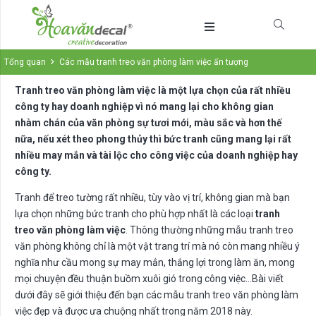
Tổng quan
Các mẫu tranh treo văn phòng làm việc ấn tượng
Tranh treo văn phòng làm việc là một lựa chọn của rất nhiều
công ty hay doanh nghiệp vì nó mang lại cho không gian
nhàm chán của văn phòng sự tươi mới, màu sắc và hơn thế
nữa, nếu xét theo phong thủy thì bức tranh cũng mang lại rất
nhiều may mắn và tài lộc cho công việc của doanh nghiệp hay
công ty.
Tranh để treo tường rất nhiều, tùy vào vị trí, không gian mà bạn
lựa chọn những bức tranh cho phù hợp nhất là các loại
tranh
treo văn phòng làm việc
. Thông thường những mẫu tranh treo
văn phòng không chỉ là một vật trang trí mà nó còn mang nhiều ý
nghĩa như cầu mong sự may mắn, thắng lợi trong làm ăn, mong
mọi chuyện đều thuận buồm xuôi gió trong công việc…Bài viết
dưới đây sẽ giới thiệu đến bạn các mẫu tranh treo văn phòng làm
việc đẹp và được ưa chuộng nhất trong năm 2018 này.