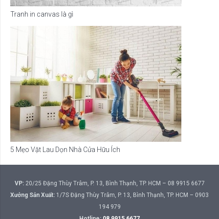
Tranh in canvas là gì
5 Mẹo Vặt Lau Dọn Nhà Cửa Hữu Ích
VP:
20/25 Đặng Thùy Trâm, P. 13, Bình Thạnh, TP. HCM – 08 9915 6677
Xưởng Sản Xuất:
1/7S Đặng Thùy Trâm, P. 13, Bình Thạnh, TP. HCM – 0903
194 979
Hotline:
08 9915 6677