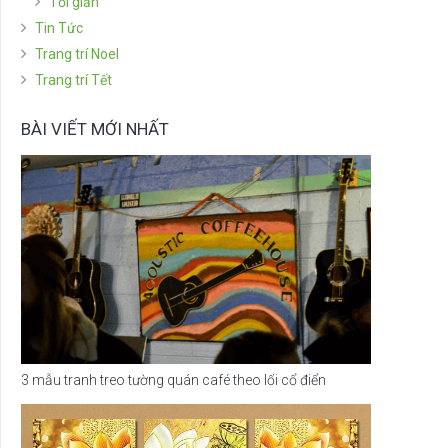
Tối giản
Tin Tức
Trang trí Noel
Trang trí Tết
BÀI VIẾT MỚI NHẤT
3 mẫu tranh treo tường quán café theo lối cổ điển