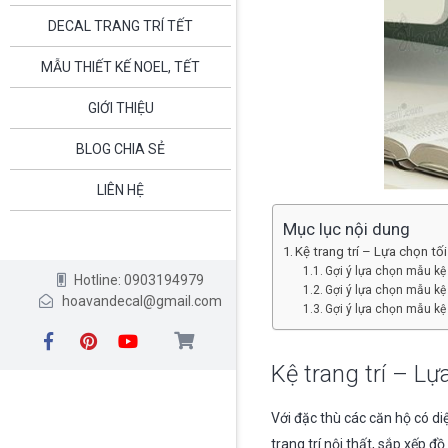
DECAL TRANG TRÍ TẾT
MẪU THIẾT KẾ NOEL, TẾT
GIỚI THIỆU
BLOG CHIA SẺ
LIÊN HỆ
Mục lục nội dung
Kệ trang trí – Lựa chọn tố
Gợi ý lựa chọn mẫu kệ
Hotline: 0903194979
Gợi ý lựa chọn mẫu kệ 
hoavandecal@gmail.com
Gợi ý lựa chọn mẫu kệ
Kệ trang trí – Lự
Với đặc thù các căn hộ có di
trang trí nội thất, sắp xếp đ