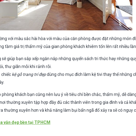
ường với màu sắc hài hòa với màu của căn phòng được đặt những món đ
ng tầm giá trị thẩm mỹ của gian phòng khách khiêm tốn lên rất nhiều lần
g sẽ giúp bạn sắp xếp ngăn nắp những quyển sách tri thức hay những quyể
hỏi, thư giãn mỗi khi rảnh rỗi.
 chiếc
kệ gỗ trang trí đẹp
dùng cho mục đích làm kệ tivi thay thế những ch
ây.
 phòng khách bạn cũng nên lưu ý về tiêu chí bền chắc, thẩm mỹ, dễ dàng
 nơi thường xuyên tập hợp đầy đủ các thành viên trong gia đình và cả kh
ra thường xuyên hơn và khả năng làm bụi bẩn ngã đổ xảy ra sẽ có nguy c
oa văn đẹp bền tại TPHCM