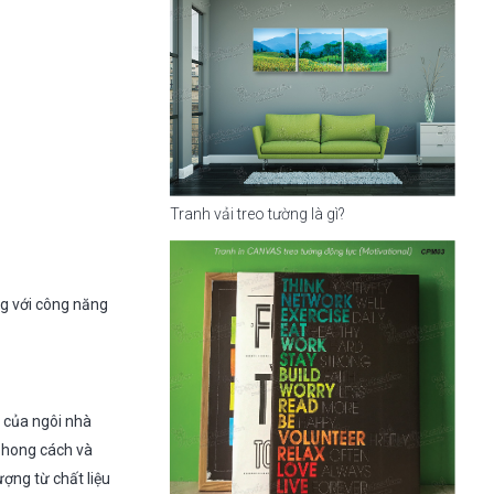
Tranh vải treo tường là gì?
ng với công năng
p của ngôi nhà
 phong cách và
ượng từ chất liệu