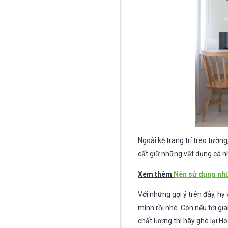
Ngoài kệ trang trí treo tườ
cất giữ những vật dụng cá n
Xem thêm
Nên sử dụng nhữ
Với những gợi ý trên đây, h
mình rồi nhé. Còn nếu tới g
chất lượng thì hãy ghé lại 