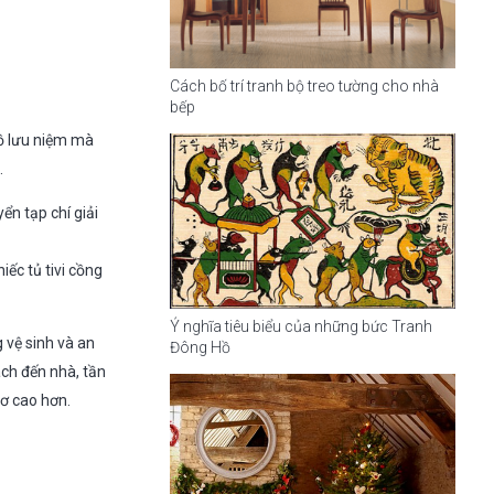
Cách bố trí tranh bộ treo tường cho nhà
bếp
ồ lưu niệm mà
.
n tạp chí giải
iếc tủ tivi cồng
Ý nghĩa tiêu biểu của những bức Tranh
 vệ sinh và an
Đông Hồ
ách đến nhà, tần
ơ cao hơn.