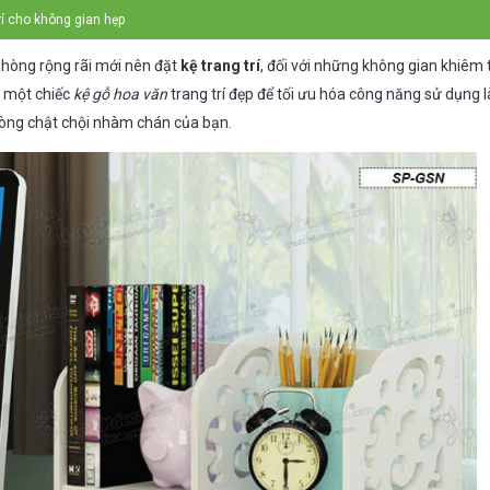
rí cho không gian hẹp
phòng rộng rãi mới nên đặt
kệ trang trí
, đối với những không gian khiêm
 một chiếc
kệ gỗ hoa văn
trang trí đẹp để tối ưu hóa công năng sử dụng l
òng chật chội nhàm chán của bạn.