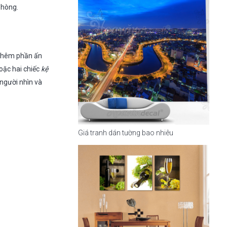
phòng.
 thêm phần ấn
oặc hai chiếc
kệ
 người nhìn và
Giá tranh dán tường bao nhiêu