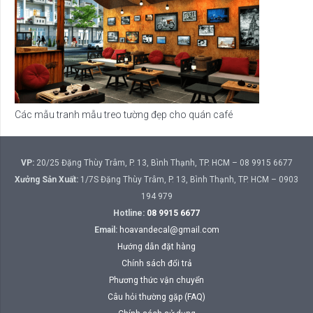
Các mẫu tranh mẫu treo tường đẹp cho quán café
VP:
20/25 Đặng Thùy Trâm, P. 13, Bình Thạnh, TP. HCM – 08 9915 6677
Xưởng Sản Xuất:
1/7S Đặng Thùy Trâm, P. 13, Bình Thạnh, TP. HCM – 0903
194 979
Hotline:
08 9915 6677
Email:
hoavandecal@gmail.com
Hướng dẫn đặt hàng
Chính sách đổi trả
Phương thức vận chuyển
Câu hỏi thường gặp (FAQ)