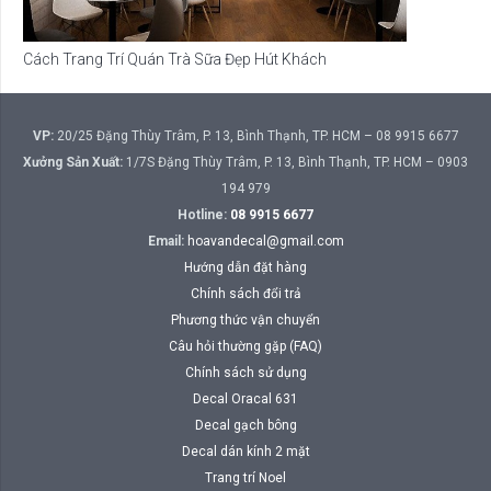
Cách Trang Trí Quán Trà Sữa Đẹp Hút Khách
VP:
20/25 Đặng Thùy Trâm, P. 13, Bình Thạnh, TP. HCM – 08 9915 6677
Xưởng Sản Xuất:
1/7S Đặng Thùy Trâm, P. 13, Bình Thạnh, TP. HCM – 0903
194 979
Hotline:
08 9915 6677
Email:
hoavandecal@gmail.com
Hướng dẫn đặt hàng
Chính sách đổi trả
Phương thức vận chuyển
Câu hỏi thường gặp (FAQ)
Chính sách sử dụng
Decal Oracal 631
Decal gạch bông
Decal dán kính 2 mặt
Trang trí Noel