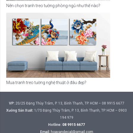
Nên chọn tranh treo tường phòng ngủ như thế nào?
Mua tranh treo tường nghệ thuật ở đâu đẹp?
VP:
20/25 Đặng Thùy Trâm, P. 13, Bình Thạnh, TP. HCM – 08 9915 6677
Xưởng Sản Xuất:
1/7S Đặng Thùy Trâm, P. 13, Bình Thạnh, TP. HCM – 0903
194 979
Hotline:
08 9915 6677
Email:
hoavandecal@gmail.com