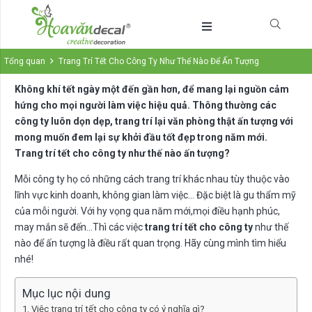
Tổng quan
Trang Trí Tết Cho Công Ty Như Thế Nào Để Ấn Tượng
Không khí tết ngày một đến gần hơn, để mang lại nguồn cảm
hứng cho mọi người làm việc hiệu quả. Thông thường các
công ty luôn dọn dẹp, trang trí lại văn phòng thật ấn tượng với
mong muốn đem lại sự khởi đầu tốt đẹp trong năm mới.
Trang trí tết cho công ty như thế nào ấn tượng?
Mỗi công ty họ có những cách trang trí khác nhau tùy thuộc vào
lĩnh vực kinh doanh, không gian làm việc… Đặc biệt là gu thẩm mỹ
của mỗi người. Với hy vọng qua năm mới,mọi điều hạnh phúc,
may mắn sẽ đến…Thì các việc
trang trí tết cho công ty
như thế
nào để ấn tượng là điều rất quan trọng. Hãy cùng mình tìm hiểu
nhé!
Mục lục nội dung
Việc trang trí tết cho công ty có ý nghĩa gì?