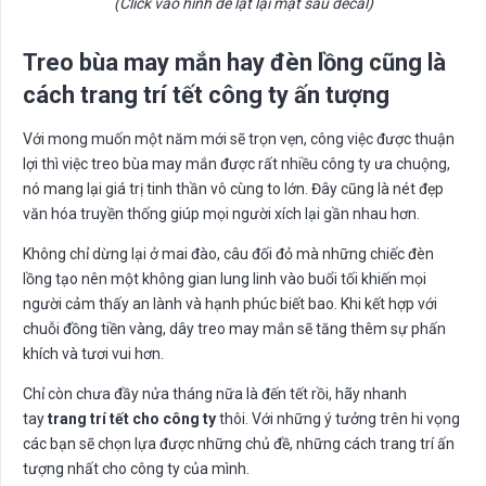
(Click vào hình để lật lại mặt sau decal)
Treo bùa may mắn hay đèn lồng cũng là
cách trang trí tết công ty ấn tượng
Với mong muốn một năm mới sẽ trọn vẹn, công việc được thuận
lợi thì việc treo bùa may mắn được rất nhiều công ty ưa chuộng,
nó mang lại giá trị tinh thần vô cùng to lớn. Đây cũng là nét đẹp
văn hóa truyền thống giúp mọi người xích lại gần nhau hơn.
Không chỉ dừng lại ở mai đào, câu đối đỏ mà những chiếc đèn
lồng tạo nên một không gian lung linh vào buổi tối khiến mọi
người cảm thấy an lành và hạnh phúc biết bao. Khi kết hợp với
chuỗi đồng tiền vàng, dây treo may mắn sẽ tăng thêm sự phấn
khích và tươi vui hơn.
Chỉ còn chưa đầy nửa tháng nữa là đến tết rồi, hãy nhanh
tay
trang trí tết cho công ty
thôi. Với những ý tưởng trên hi vọng
các bạn sẽ chọn lựa được những chủ đề, những cách trang trí ấn
tượng nhất cho công ty của mình.