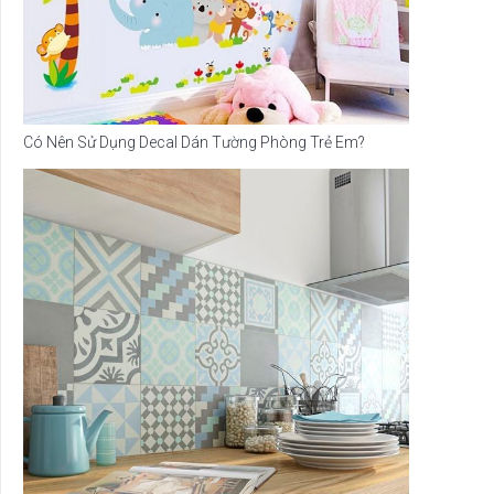
Có Nên Sử Dụng Decal Dán Tường Phòng Trẻ Em?