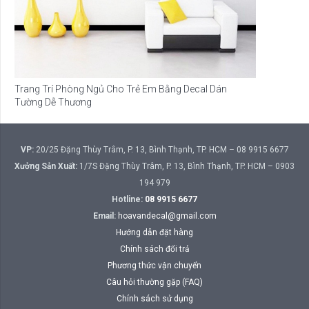
Trang Trí Phòng Ngủ Cho Trẻ Em Bằng Decal Dán
Tường Dễ Thương
VP:
20/25 Đặng Thùy Trâm, P. 13, Bình Thạnh, TP. HCM – 08 9915 6677
Xưởng Sản Xuất:
1/7S Đặng Thùy Trâm, P. 13, Bình Thạnh, TP. HCM – 0903
194 979
Hotline:
08 9915 6677
Email:
hoavandecal@gmail.com
Hướng dẫn đặt hàng
Chính sách đổi trả
Phương thức vận chuyển
Câu hỏi thường gặp (FAQ)
Chính sách sử dụng