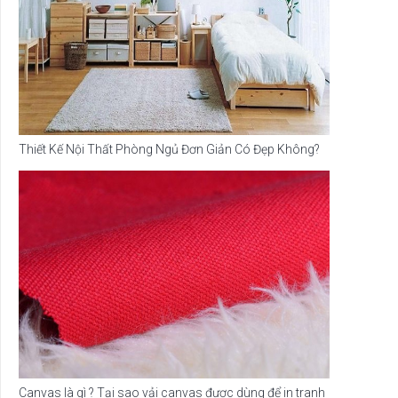
Thiết Kế Nội Thất Phòng Ngủ Đơn Giản Có Đẹp Không?
Canvas là gì ? Tại sao vải canvas được dùng để in tranh