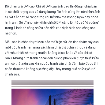
Độ phân giải DPI cao: Chỉ số DPI của ảnh cao thì đồng nghĩa bản
in có chất lượng cao và dung lượng file ảnh cũng lớn nên hình ảnh
sẽ rất sắc nét, rõ ràng từng chi tiết nhỏ mà không bị vỡ hay nhòa
hình ảnh. Sở dĩ như vậy vì khi chỉ số DPI càng lớn tức số “ô vuông”
trong 1 inch sẽ càng nhiều dẫn đến xác định hình ảnh càng sắc
nét hơn.
Màu sắc in chân thực: Màu sắc thể hiện rất lớn tính thẩm mỹ của
một bức tranh nên màu sắc khi in phải thật chân thực và đúng
với mẫu thiết kế mong muốn, không bị sai khác về các chỉ số
màu. Những bức tranh decal dán tường phần lớn được thiết kế từ
ảnh có thật nên sau khi in, bức tranh vẫn phải đảm bảo được tính
chân thực mà không bị cường điệu hay mang quá nhiều yếu tố
chỉnh sửa.