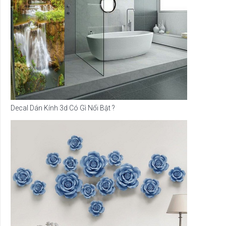
Decal Dán Kính 3d Có Gì Nổi Bật ?