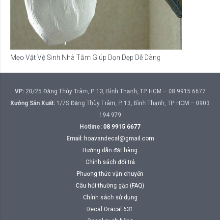
Mẹo Vặt Vệ Sinh Nhà Tắm Giúp Dọn Dẹp Dễ Dàng
VP:
20/25 Đặng Thùy Trâm, P. 13, Bình Thạnh, TP. HCM – 08 9915 6677
Xưởng Sản Xuất:
1/7S Đặng Thùy Trâm, P. 13, Bình Thạnh, TP. HCM – 0903
194 979
Hotline:
08 9915 6677
Email:
hoavandecal@gmail.com
Hướng dẫn đặt hàng
Chính sách đổi trả
Phương thức vận chuyển
Câu hỏi thường gặp (FAQ)
Chính sách sử dụng
Decal Oracal 631