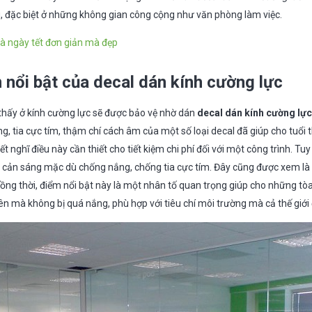
g, đặc biệt ở những không gian công cộng như văn phòng làm việc.
hà ngày tết đơn giản mà đẹp
nổi bật của decal dán kính cường lực
thấy ở kính cường lực sẽ được bảo vệ nhờ dán
decal dán kính cường lực
 tia cực tím, thậm chí cách âm của một số loại decal đã giúp cho tuổi 
t nghĩ điều này cần thiết cho tiết kiệm chi phí đối với một công trình. Tuy
g cản sáng mặc dù chống nắng, chống tia cực tím. Đây cũng được xem l
Đồng thời, điểm nổi bật này là một nhân tố quan trọng giúp cho những tò
ên mà không bị quá nắng, phù hợp với tiêu chí môi trường mà cả thế giới