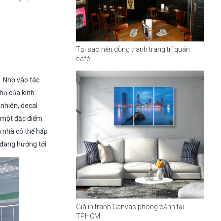
Tại sao nên dùng tranh trang trí quán
café
. Nhờ vào tác
thọ của kính
 nhiên, decal
à một đặc điểm
a nhà có thể hấp
 đang hướng tới.
Giá in tranh Canvas phong cảnh tại
TPHCM