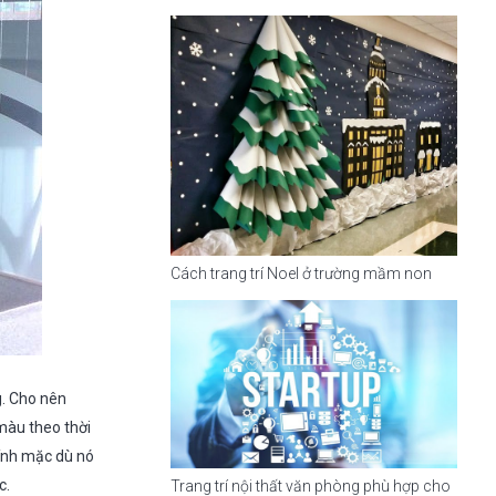
Cách trang trí Noel ở trường mầm non
g. Cho nên
 màu theo thời
dính mặc dù nó
c.
Trang trí nội thất văn phòng phù hợp cho