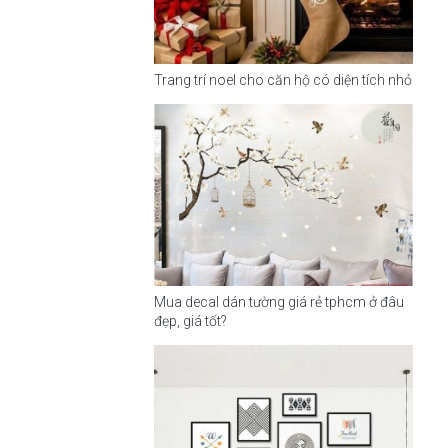
Trang trí noel cho căn hộ có diện tích nhỏ
Mua decal dán tường giá rẻ tphcm ở đâu
đẹp, giá tốt?