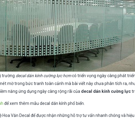
hị trường
decal dán kính cường lực hcm
có triển vọng ngày càng phát triển
 nét mờ trong bức tranh toàn cảnh mà bài viết này chưa phân tích ra, nh
 tiềm năng ứng dụng ngày càng rộng rãi của
decal dán kính cường lực
t
nh
để xem thêm mẫu decal dán kính phổ biến.
ên hệ Hoa Văn Decal để được nhận những hỗ trợ tư vấn nhanh chóng và hiệu