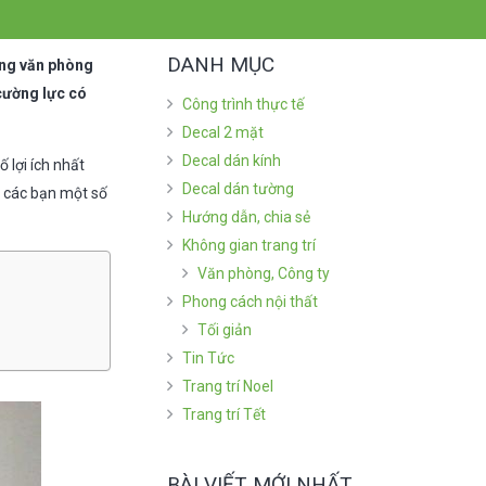
DANH MỤC
hững văn phòng
cường lực có
Công trình thực tế
Decal 2 mặt
Decal dán kính
lợi ích nhất
Decal dán tường
n các bạn một số
Hướng dẫn, chia sẻ
Không gian trang trí
Văn phòng, Công ty
Phong cách nội thất
Tối giản
Tin Tức
Trang trí Noel
Trang trí Tết
BÀI VIẾT MỚI NHẤT