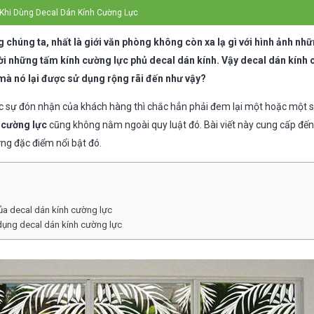
 Khi Dùng Decal Dán Kính Cường Lực
g chúng ta, nhất là giới văn phòng không còn xa lạ gì với hình ảnh n
i những tấm kính cường lực phủ decal dán kính. Vậy decal dán kính 
mà nó lại được sử dụng rộng rãi đến như vậy?
sự đón nhận của khách hàng thì chắc hẳn phải đem lại một hoặc một số 
 cường lực
cũng không nằm ngoài quy luật đó. Bài viết này cung cấp đế
ng đặc điểm nổi bật đó.
ủa decal dán kính cường lực
dụng decal dán kính cường lực