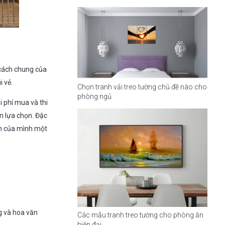
 cách chung của
 vẻ.
Chọn tranh vải treo tường chủ đề nào cho
phòng ngủ
i phí mua và thi
 lựa chọn. Đặc
an của mình một
g và hoa văn
Các mẫu tranh treo tường cho phòng ăn
hiện đại