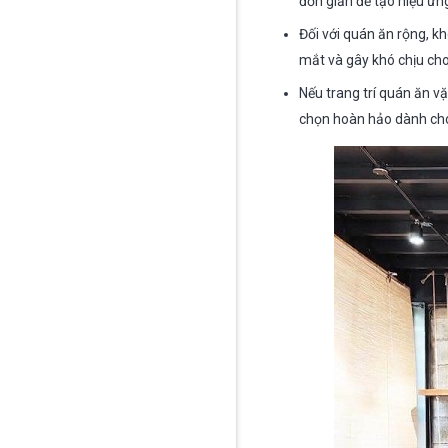
đơn giản để tạo hiệu ứn
Đối với quán ăn rộng, k
mắt và gây khó chịu ch
Nếu trang trí quán ăn vặ
chọn hoàn hảo dành ch