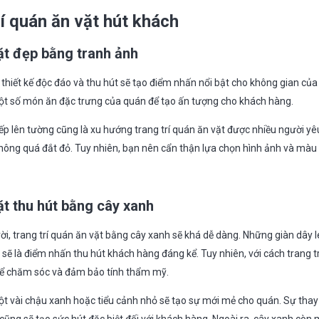
rí quán ăn vặt hút khách
ặt đẹp bằng tranh ảnh
hiết kế độc đáo và thu hút sẽ tạo điểm nhấn nổi bật cho không gian của 
t số món ăn đặc trưng của quán để tạo ấn tượng cho khách hàng.
iếp lên tường cũng là xu hướng trang trí quán ăn vặt được nhiều người yêu
không quá đắt đỏ. Tuy nhiên, bạn nên cẩn thận lựa chọn hình ảnh và màu
ặt thu hút bằng cây xanh
rời, trang trí quán ăn vặt bằng cây xanh sẽ khá dễ dàng. Những giàn dây
sẽ là điểm nhấn thu hút khách hàng đáng kể. Tuy nhiên, với cách trang tr
để chăm sóc và đảm bảo tính thẩm mỹ.
ột vài chậu xanh hoặc tiểu cảnh nhỏ sẽ tạo sự mới mẻ cho quán. Sự thay 