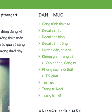
DANH MỤC
ý trang trí
Công trình thực tế
Decal 2 mặt
c động đáng kể
Decal dán kính
thưởng thức món
Decal dán tường
hiệu quả sẽ càng
Hướng dẫn, chia sẻ
tượng dưới đây.
Không gian trang trí
Văn phòng, Công ty
Phong cách nội thất
Tối giản
Tin Tức
Trang trí Noel
Trang trí Tết
BÀI VIẾT MỚI NHẤT