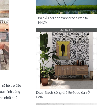
Tìm hiểu nơi bán tranh treo tường tại
TPHCM
n sẽ hỗ trợ đắc
 của mình bằng
Decal Gạch Bông Giá Rẻ Được Bán Ở
Đâu?
ình nhất nhé.