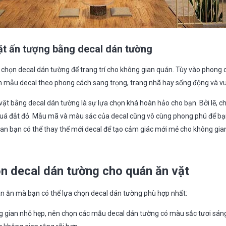
vặt ấn tượng bằng decal dán tường
a chọn decal dán tường để trang trí cho không gian quán. Tùy vào phong
 mẫu decal theo phong cách sang trọng, trang nhã hay sống động và vui
 vặt bằng decal dán tường là sự lựa chọn khá hoàn hảo cho bạn. Bởi lẽ, ch
á đắt đỏ. Mẫu mã và màu sắc của decal cũng vô cùng phong phú để bạn
gian bạn có thể thay thế mới decal để tạo cảm giác mới mẻ cho không gi
n decal dán tường cho quán ăn vặt
n ăn mà bạn có thể lựa chọn decal dán tường phù hợp nhất:
ng gian nhỏ hẹp, nên chọn các mẫu decal dán tường có màu sắc tươi sán