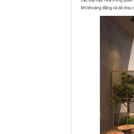
các loại cây, hoa trong quán
khí khoáng đãng và dễ chịu 