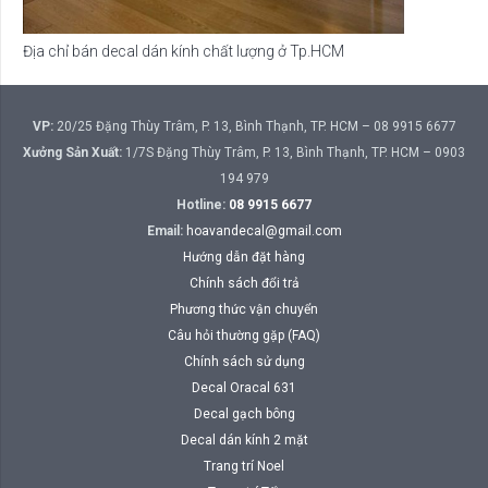
Địa chỉ bán decal dán kính chất lượng ở Tp.HCM
VP:
20/25 Đặng Thùy Trâm, P. 13, Bình Thạnh, TP. HCM – 08 9915 6677
Xưởng Sản Xuất:
1/7S Đặng Thùy Trâm, P. 13, Bình Thạnh, TP. HCM – 0903
194 979
Hotline:
08 9915 6677
Email:
hoavandecal@gmail.com
Hướng dẫn đặt hàng
Chính sách đổi trả
Phương thức vận chuyển
Câu hỏi thường gặp (FAQ)
Chính sách sử dụng
Decal Oracal 631
Decal gạch bông
Decal dán kính 2 mặt
Trang trí Noel