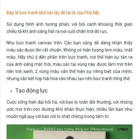
Đây là bức tranh khổ lớn lấy đề tài là cầu Phú Mỹ.
Sử dụng hình ảnh tương phản, với bối cảnh khoảng thời gian
chiều tà khi ánh sáng hắt ra nơi cuối chân trời đỏ rực.
Như bức tranh canvas trên. Các bạn cũng dễ dàng nhận thấy
màu sắc được lên rất chuẩn. Không có hiện tượng lem màu, mất
màu. Hãy chú ý đến phần trên bức tranh, nơi thể hiện sự tản ra
của ánh sáng mặt trời, màu sắc tại vùng này được làm mờ trên
nền trời xanh, 2 vùng màu vẫn thể hiện sự riêng biệt của mình,
nhưng vẫn kết hợp hài hòa vào nhau tạo nên bức tranh tổng thể.
Tạo động lực
Cuộc sống hiện đại hối hả, với bao lo toàn đời thường, với những
ước mơ trên con đường khó khăn thực hiện, nhiều lần bạn như
muốn ngã quỵ với bao nỗi lo chất chồng trong tâm trí.