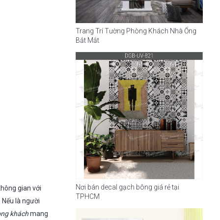
Trang Trí Tường Phòng Khách Nhà Ống
Bắt Mắt
Nơi bán decal gạch bông giá rẻ tại
không gian với
TPHCM
 Nếu là người
òng khách
mang