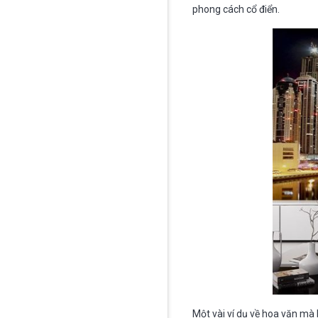
phong cách cổ điển.
Một vài ví dụ về hoa văn mà