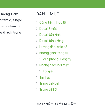
DANH MỤC
án tường. Hôm
ung tâm của ngôi
Công trình thực tế
 thân và bạn bè
Decal 2 mặt
ng khách, trong
Decal dán kính
Decal dán tường
Hướng dẫn, chia sẻ
Không gian trang trí
Văn phòng, Công ty
Phong cách nội thất
Tối giản
Tin Tức
Trang trí Noel
Trang trí Tết
BÀI VIẾT MỚI NHẤT