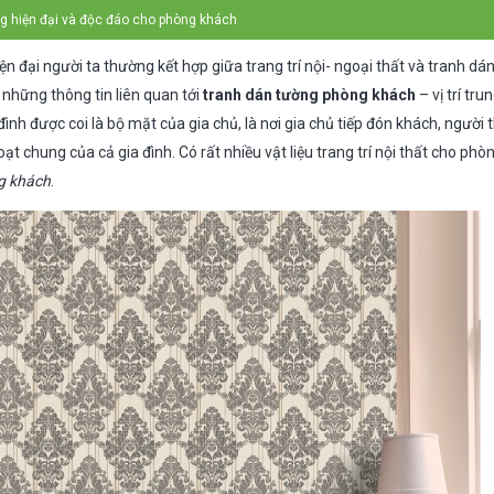
ng hiện đại và độc đáo cho phòng khách
iện đại người ta thường kết hợp giữa trang trí nội- ngoại thất và tranh d
 những thông tin liên quan tới
tranh dán tường phòng khách
– vị trí tr
ình được coi là bộ mặt của gia chủ, là nơi gia chủ tiếp đón khách, người
oạt chung của cả gia đình. Có rất nhiều vật liệu trang trí nội thất cho phò
g khách
.