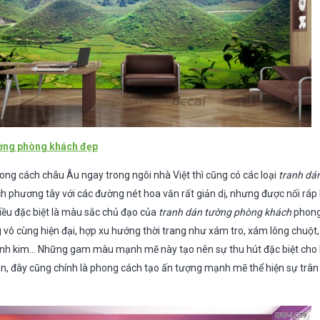
ờng phòng khách đẹp
hong cách châu Âu ngay trong ngôi nhà Việt thì cũng có các loại
tranh dá
hương tây với các đường nét hoa văn rất giản dị, nhưng được nối ráp 
Điều đặc biệt là màu sắc chủ đạo của
tranh dán tường phòng khách
phong
ô cùng hiện đại, hợp xu hướng thời trang như xám tro, xám lông chuột
nh kim… Những gam màu mạnh mẽ này tạo nên sự thu hút đặc biệt cho b
, đây cũng chính là phong cách tạo ấn tượng mạnh mẽ thể hiện sự trân