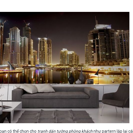
 bạn có thể chọn cho
tranh dán tường phòng khách
như partern lặp lại c