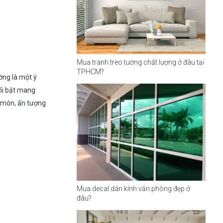
Mua tranh treo tường chất lượng ở đâu tại
TPHCM?
ờng là một ý
nổi bật mang
 món, ấn tượng
Mua decal dán kính văn phòng đẹp ở
đâu?