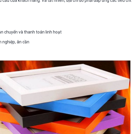
u cầu của khách hàng. Và tất nhiên, địa chỉ đó phải đáp ứng các tiêu chí:
n chuyển và thanh toán linh hoạt
n nghiệp, ân cần