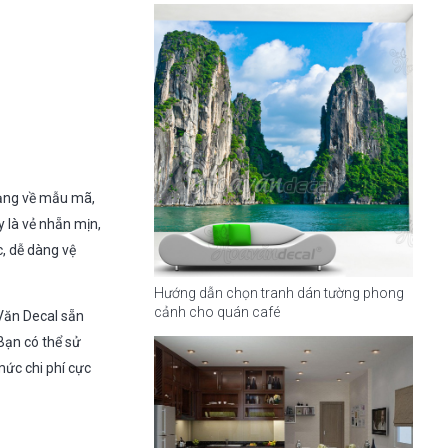
dạng về mẫu mã,
y là vẻ nhẵn mịn,
, dễ dàng vệ
Hướng dẫn chọn tranh dán tường phong
cảnh cho quán café
 Văn Decal sẵn
Bạn có thể sử
mức chi phí cực