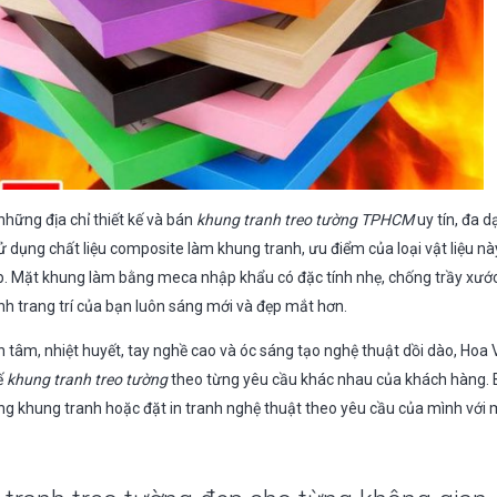
hững địa chỉ thiết kế và bán
khung tranh treo tường TPHCM
uy tín, đa 
 dụng chất liệu composite làm khung tranh, ưu điểm của loại vật liệu nà
. Mặt khung làm bằng meca nhập khẩu có đặc tính nhẹ, chống trầy xước
nh trang trí của bạn luôn sáng mới và đẹp mắt hơn.
n tâm, nhiệt huyết, tay nghề cao và óc sáng tạo nghệ thuật dồi dào, Hoa
ế
khung tranh treo tường
theo từng yêu cầu khác nhau của khách hàng. 
ng khung tranh hoặc đặt in tranh nghệ thuật theo yêu cầu của mình với 