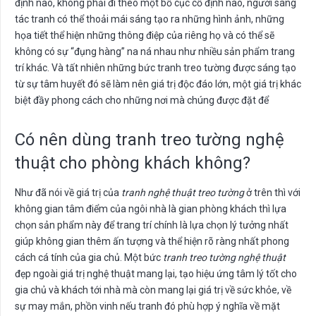
định nào, không phải đi theo một bố cục cố định nào, người sáng
tác tranh có thể thoải mái sáng tạo ra những hình ảnh, những
họa tiết thể hiện những thông điệp của riêng họ và có thể sẽ
không có sự “đụng hàng” na ná nhau như nhiều sản phẩm trang
trí khác. Và tất nhiên những bức tranh treo tường được sáng tạo
từ sự tâm huyết đó sẽ làm nên giá trị độc đáo lớn, một giá trị khác
biệt đầy phong cách cho những nơi mà chúng được đặt để
Có nên dùng tranh treo tường nghệ
thuật cho phòng khách không?
Như đã nói về giá trị của
tranh nghệ thuật treo tường
ở trên thì với
không gian tâm điểm của ngôi nhà là gian phòng khách thì lựa
chọn sản phẩm này để trang trí chính là lựa chọn lý tưởng nhất
giúp không gian thêm ấn tượng và thể hiện rõ ràng nhất phong
cách cá tính của gia chủ. Một bức
tranh treo tường nghệ thuật
đẹp ngoài giá trị nghệ thuật mang lại, tạo hiệu ứng tâm lý tốt cho
gia chủ và khách tới nhà mà còn mang lại giá trị về sức khỏe, về
sự may mắn, phồn vinh nếu tranh đó phù hợp ý nghĩa về mặt