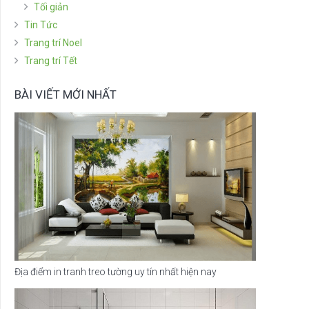
Tối giản
Tin Tức
Trang trí Noel
Trang trí Tết
BÀI VIẾT MỚI NHẤT
Địa điểm in tranh treo tường uy tín nhất hiện nay