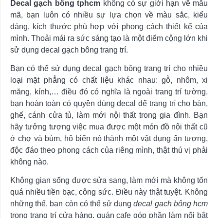
Decal gạch bông tphcm
không có sự giới hạn về mẫu
mã, bạn luôn có nhiều sự lựa chọn về màu sắc, kiểu
dáng, kích thước phù hợp với phong cách thiết kế của
mình. Thoải mái ra sức sáng tạo là một điểm cộng lớn khi
sử dụng decal gạch bông trang trí.
Bạn có thể sử dụng decal gạch bông trang trí cho nhiều
loại mặt phẳng có chất liệu khác nhau: gỗ, nhôm, xi
măng, kính,… điều đó có nghĩa là ngoài trang trí tường,
bạn hoàn toàn có quyền dùng decal để trang trí cho bàn,
ghế, cánh cửa tủ, làm mới nội thất trong gia đình. Bạn
hãy tưởng tượng việc mua được một món đồ nội thất cũ
ở chợ và bùm, hô biến nó thành một vật dụng ấn tượng,
độc đáo theo phong cách của riêng mình, thật thú vị phải
không nào.
Không gian sống được sửa sang, làm mới mà không tốn
quá nhiều tiền bạc, công sức. Điều này thật tuyệt. Không
những thế, bạn còn có thể sử dụng
decal gach bông hcm
trong trang trí cửa hàng, quán cafe góp phần làm nổi bật