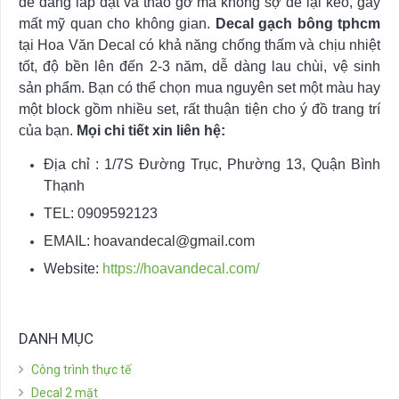
dễ dàng lắp đặt và tháo gỡ mà không sợ để lại keo, gây
mất mỹ quan cho không gian.
Decal gạch bông tphcm
tại Hoa Văn Decal có khả năng chống thấm và chịu nhiệt
tốt, độ bền lên đến 2-3 năm, dễ dàng lau chùi, vệ sinh
sản phẩm. Bạn có thể chọn mua nguyên set một màu hay
một block gồm nhiều set, rất thuận tiện cho ý đồ trang trí
của bạn.
Mọi chi tiết xin liên hệ:
Địa chỉ : 1/7S Đường Trục, Phường 13, Quận Bình
Thạnh
TEL: 0909592123
EMAIL:
hoavandecal@gmail.com
Website:
https://hoavandecal.com/
DANH MỤC
Công trình thực tế
Decal 2 mặt