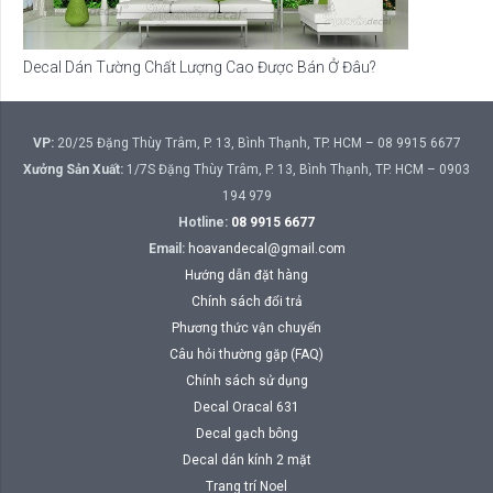
Decal Dán Tường Chất Lượng Cao Được Bán Ở Đâu?
VP:
20/25 Đặng Thùy Trâm, P. 13, Bình Thạnh, TP. HCM – 08 9915 6677
Xưởng Sản Xuất:
1/7S Đặng Thùy Trâm, P. 13, Bình Thạnh, TP. HCM – 0903
194 979
Hotline:
08 9915 6677
Email:
hoavandecal@gmail.com
Hướng dẫn đặt hàng
Chính sách đổi trả
Phương thức vận chuyển
Câu hỏi thường gặp (FAQ)
Chính sách sử dụng
Decal Oracal 631
Decal gạch bông
Decal dán kính 2 mặt
Trang trí Noel