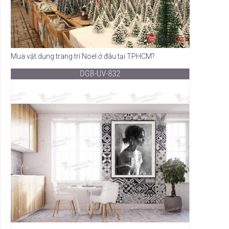
Mua vật dụng trang trí Noel ở đâu tại TPHCM?