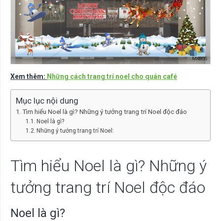
Xem thêm:
Những cách trang trí noel cho quán café
Mục lục nội dung
Tìm hiểu Noel là gì? Những ý tưởng trang trí Noel độc đáo
Noel là gì?
Những ý tưởng trang trí Noel:
Tìm hiểu Noel là gì? Những ý
tưởng trang trí Noel độc đáo
Noel là gì?