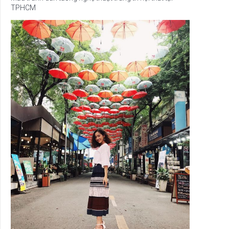
TPHCM