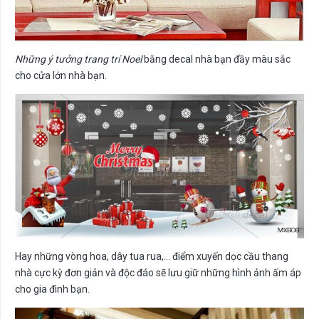
Những ý tưởng trang trí Noel
bằng decal nhà bạn đầy màu sắc
cho cửa lớn nhà bạn.
Hay những vòng hoa, dây tua rua,… điểm xuyến dọc cầu thang
nhà cực kỳ đơn giản và độc đáo sẽ lưu giữ những hình ảnh ấm áp
cho gia đình bạn.