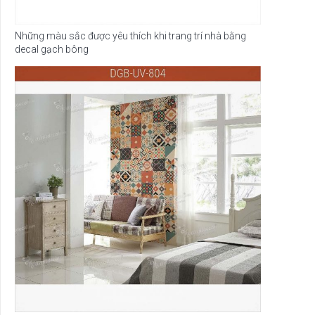
Những màu sắc được yêu thích khi trang trí nhà bằng
decal gạch bông