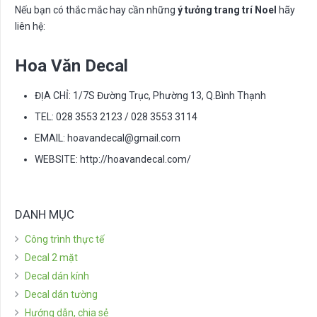
Nếu bạn có thắc mắc hay cần những
ý tưởng trang trí Noel
hãy
liên hệ:
Hoa Văn Decal
ĐỊA CHỈ: 1/7S Đường Trục, Phường 13, Q.Bình Thạnh
TEL: 028 3553 2123 / 028 3553 3114
EMAIL:
hoavandecal@gmail.com
WEBSITE: http://hoavandecal.com/
DANH MỤC
Công trình thực tế
Decal 2 mặt
Decal dán kính
Decal dán tường
Hướng dẫn, chia sẻ