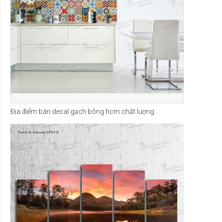
Địa điểm bán decal gạch bông hcm chất lượng