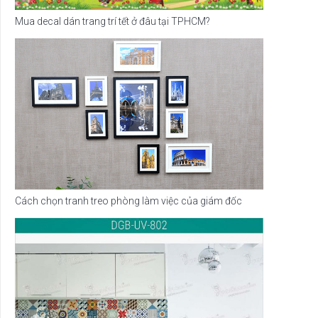
Mua decal dán trang trí tết ở đâu tại TPHCM?
Cách chọn tranh treo phòng làm việc của giám đốc