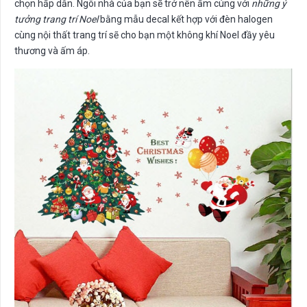
chọn hấp dẫn. Ngôi nhà của bạn sẽ trở nên ấm cúng với
những ý
tưởng trang trí Noel
bằng mẫu decal kết hợp với đèn halogen
cùng nội thất trang trí sẽ cho bạn một không khí Noel đầy yêu
thương và ấm áp.