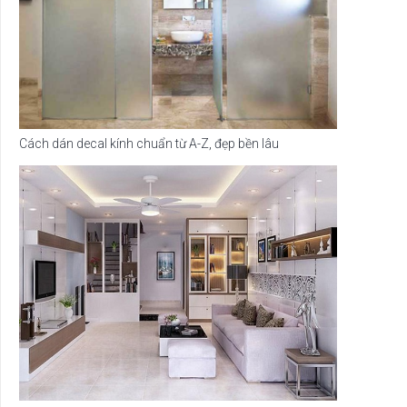
Cách dán decal kính chuẩn từ A-Z, đẹp bền lâu