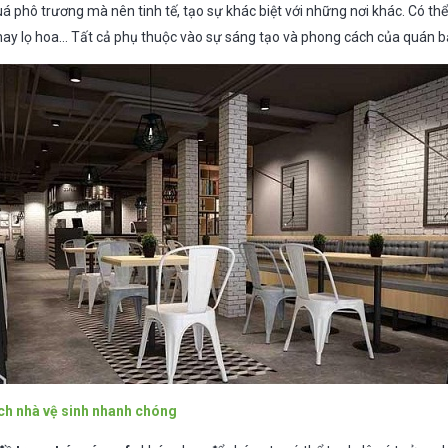
 phô trương mà nên tinh tế, tạo sự khác biệt với những nơi khác. Có th
hay lọ hoa… Tất cả phụ thuộc vào sự sáng tạo và phong cách của quán b
ch nhà vệ sinh nhanh chóng