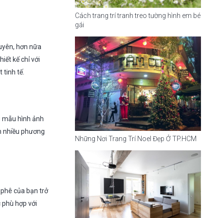
Cách trang trí tranh treo tường hình em bé
gái
xuyên, hơn nữa
ết kế chỉ với
tinh tế.
ều mẫu hình ảnh
êm nhiều phương
Những Nơi Trang Trí Noel Đẹp Ở TP.HCM
 phê của bạn trở
 phù hợp với