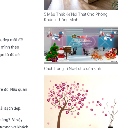
5 Mẫu Thiết Kế Nội Thất Cho Phòng
Khách Thông Minh
ạ, đẹp mắt để
a mình theo
ạn từ đó sẽ
Cách trang trí Noel cho cửa kính
fe đó. Nếu quán
ải sạch đẹp.
hông?. Vì vậy
 tượng với khách