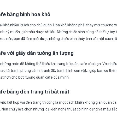
afe bằng bình hoa khô
ại khá nhiều lợi ích cho chủ quán. Hoa khô không phải thay mới thường 
ư ý muốn, giữ màu được rất lâu. Những chiếc bình cũng có thể tự tay thi
eo nến, bạn đã làm mới được những chiếc bình thủy tinh cũ một cách rất 
afe với
giấy dán tường ấn tượng
 những món đồ không thể thiếu khi trang trí quán cafe của bạn. Với nhi
hau từ tranh phong cảnh, tranh 3D, tranh hình con vật,…giúp bạn có th
bật hơn cho bức tường quán café của mình.
afe bằng đ
èn trang trí bắt mắt
việc kết hợp với đèn trang trí cũng là một cách khiến không gian quán cà
. Nên chú ý lựa chọn những loại đèn nghệ thuật có hình dạng và màu sắc