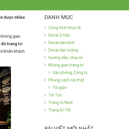
DANH MỤC
ân được nhiều
Công trình thực tế
Decal 2 mặt
n không gian
Decal dán kính
c
đồ trang trí
Decal dán tường
sẽ khiến khách
Hướng dẫn, chia sẻ
Không gian trang trí
Văn phòng, Công ty
Phong cách nội thất
Tối giản
Tin Tức
Trang trí Noel
Trang trí Tết
BÀI VIẾT MỚI NHẤT