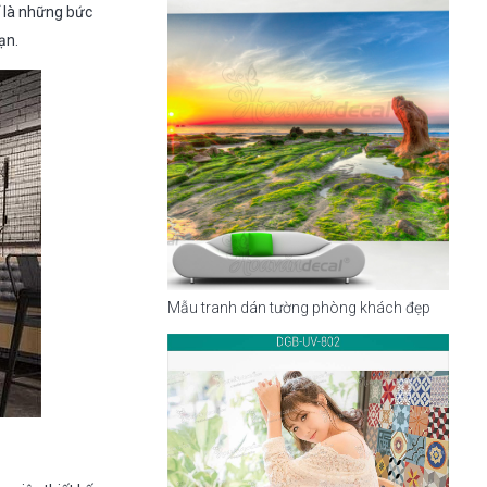
ể là những bức
ạn.
Mẫu tranh dán tường phòng khách đẹp