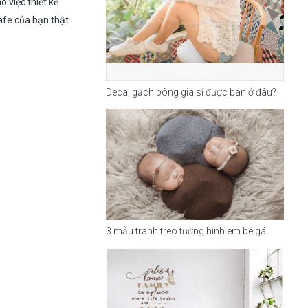
 việc thiết kế
afe của bạn thật
Decal gạch bông giá sỉ được bán ở đâu?
3 mẫu tranh treo tường hình em bé gái