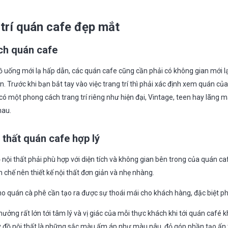
trí quán cafe đẹp mắt
ch quán cafe
ồ uống mới lạ hấp dẫn, các quán cafe cũng cần phải có không gian mới l
. Trước khi bạn bắt tay vào việc trang trí thì phải xác định xem quán củ
có một phong cách trang trí riêng như hiện đại, Vintage, teen hay lãng m
hau.
 thất quán cafe hợp lý
nội thất phải phù hợp với diện tích và không gian bên trong của quán ca
n chế nên thiết kế nội thất đơn giản và nhẹ nhàng.
quán cà phê cần tạo ra được sự thoái mái cho khách hàng, đặc biệt ph
ưởng rất lớn tới tâm lý và vị giác của mỗi thực khách khi tới quán café k
hay đồ nội thất là những sắc màu ấm áp như màu nâu, đỏ góp phần tạo ấn