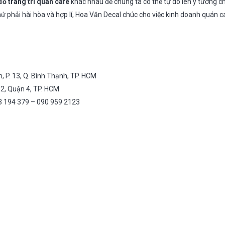
đồ trang trí quán cafe
khác nhau để chúng ta có thể tự do lên ý tưởng cho
ứ phải hài hòa và hợp lí, Hoa Văn Decal chúc cho việc kinh doanh quán c
, P. 13, Q. Bình Thạnh, TP. HCM
 12, Quận 4, TP. HCM
3 194 379 – 090 959 2123